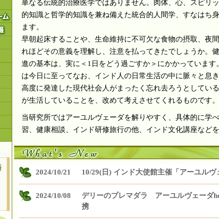
単なる伝統的治療医学ではありません。肉体、心、スピリ
的知識と哲学的知識を兼ね備えた統合的人間学、すなはち
ます。
早朝起床することや、生命維持に不可欠な食物の摂取、夜
れほどその意義を理解し、注意を払ってきたでしょうか。
進の基本は、実に＜1日をどう過ごすか＞にかかっています
は今日に至ってなお、インド人の日常生活の中に脈々と息
高度に発達した現代社会人がまったく忘れ去ろうとしてい
が生活していることを、改めて考えさせてくれるものです
当研究所ではアーユルヴェーダを解りやすく、具体的に学
習、健康相談、インド研修旅行の他、インド文化講座など